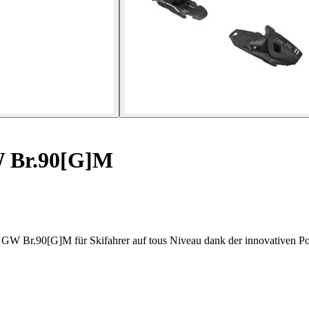
W Br.90[G]M
1 GW Br.90[G]M für Skifahrer auf tous Niveau dank der innovativen P