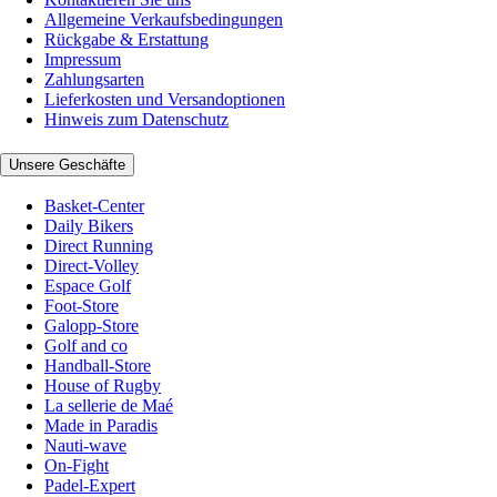
Allgemeine Verkaufsbedingungen
Rückgabe & Erstattung
Impressum
Zahlungsarten
Lieferkosten und Versandoptionen
Hinweis zum Datenschutz
Unsere Geschäfte
Basket-Center
Daily Bikers
Direct Running
Direct-Volley
Espace Golf
Foot-Store
Galopp-Store
Golf and co
Handball-Store
House of Rugby
La sellerie de Maé
Made in Paradis
Nauti-wave
On-Fight
Padel-Expert