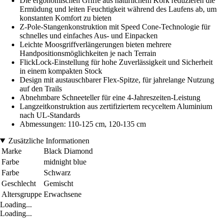
Die ergonomischen Griffe aus natürlichem Kork reduzieren die
Ermüdung und leiten Feuchtigkeit während des Laufens ab, um
konstanten Komfort zu bieten
Z-Pole-Stangenkonstruktion mit Speed Cone-Technologie für
schnelles und einfaches Aus- und Einpacken
Leichte Moosgriffverlängerungen bieten mehrere
Handpositionsmöglichkeiten je nach Terrain
FlickLock-Einstellung für hohe Zuverlässigkeit und Sicherheit
in einem kompakten Stock
Design mit austauschbarer Flex-Spitze, für jahrelange Nutzung
auf den Trails
Abnehmbare Schneeteller für eine 4-Jahreszeiten-Leistung
Langzeitkonstruktion aus zertifiziertem recyceltem Aluminium
nach UL-Standards
Abmessungen: 110-125 cm, 120-135 cm
Zusätzliche Informationen
Marke
Black Diamond
Farbe
midnight blue
Farbe
Schwarz
Geschlecht
Gemischt
Altersgruppe
Erwachsene
Loading...
Loading...