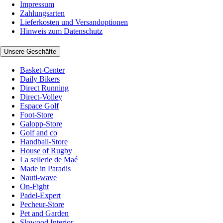
Impressum
Zahlungsarten
Lieferkosten und Versandoptionen
Hinweis zum Datenschutz
Unsere Geschäfte
Basket-Center
Daily Bikers
Direct Running
Direct-Volley
Espace Golf
Foot-Store
Galopp-Store
Golf and co
Handball-Store
House of Rugby
La sellerie de Maé
Made in Paradis
Nauti-wave
On-Fight
Padel-Expert
Pecheur-Store
Pet and Garden
Slowood Interior