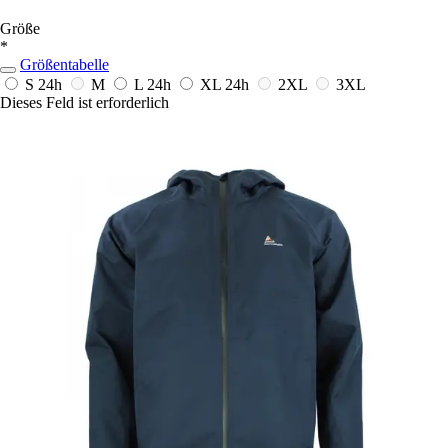
Größe
*
Größentabelle
S
24h
M
L
24h
XL
24h
2XL
3XL
Dieses Feld ist erforderlich