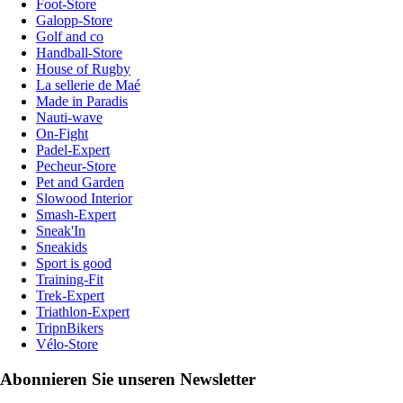
Foot-Store
Galopp-Store
Golf and co
Handball-Store
House of Rugby
La sellerie de Maé
Made in Paradis
Nauti-wave
On-Fight
Padel-Expert
Pecheur-Store
Pet and Garden
Slowood Interior
Smash-Expert
Sneak'In
Sneakids
Sport is good
Training-Fit
Trek-Expert
Triathlon-Expert
TripnBikers
Vélo-Store
Abonnieren Sie unseren Newsletter