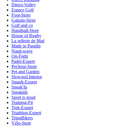
Direct-Volley
Espace Golf
Foot-Store
Galopp-Store
Golf and co
Handball-Store
House of Rugby
La sellerie de Maé
Made in Paradis
Nauti-wave
On-Fight
Padel-Expert
Pecheur-Store
Pet and Garden
Slowood Interior
Smash-Expert
Sneak'In
Sneakids
Sport is good
Training-Fit
Trek-Expert
Triathlon-Expert
TripnBikers
Vélo-Store