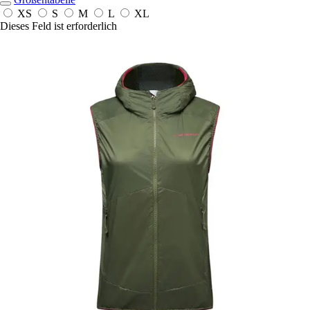
XS
S
M
L
XL
Dieses Feld ist erforderlich