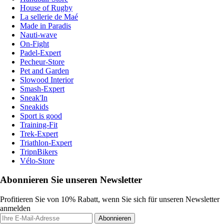
House of Rugby
La sellerie de Maé
Made in Paradis
Nauti-wave
On-Fight
Padel-Expert
Pecheur-Store
Pet and Garden
Slowood Interior
Smash-Expert
Sneak'In
Sneakids
Sport is good
Training-Fit
Trek-Expert
Triathlon-Expert
TripnBikers
Vélo-Store
Abonnieren Sie unseren Newsletter
Profitieren Sie von 10% Rabatt, wenn Sie sich für unseren Newsletter
anmelden
Abonnieren