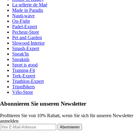
La sellerie de Maé
Made in Paradis
Nauti-wave
On-Fight
Padel-Expert
Pecheur-Store
Pet and Garden
Slowood Interior
Smash-Expert
Sneak'In
Sneakids
Sport is good
Training-Fit
Trek-Expert
Triathlon-Expert
TripnBikers
Vélo-Store
Abonnieren Sie unseren Newsletter
Profitieren Sie von 10% Rabatt, wenn Sie sich für unseren Newsletter
anmelden
Abonnieren