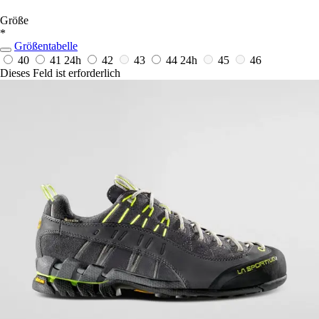
Größe
*
Größentabelle
40
41
24h
42
43
44
24h
45
46
Dieses Feld ist erforderlich