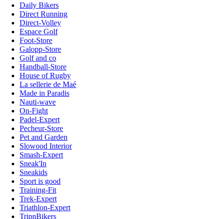
Daily Bikers
Direct Running
Direct-Volley
Espace Golf
Foot-Store
Galopp-Store
Golf and co
Handball-Store
House of Rugby
La sellerie de Maé
Made in Paradis
Nauti-wave
On-Fight
Padel-Expert
Pecheur-Store
Pet and Garden
Slowood Interior
Smash-Expert
Sneak'In
Sneakids
Sport is good
Training-Fit
Trek-Expert
Triathlon-Expert
TripnBikers