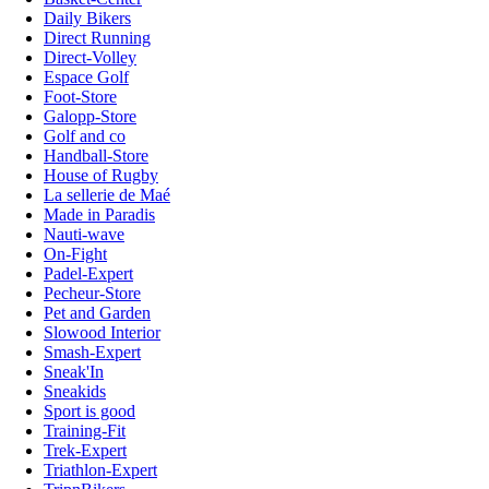
Daily Bikers
Direct Running
Direct-Volley
Espace Golf
Foot-Store
Galopp-Store
Golf and co
Handball-Store
House of Rugby
La sellerie de Maé
Made in Paradis
Nauti-wave
On-Fight
Padel-Expert
Pecheur-Store
Pet and Garden
Slowood Interior
Smash-Expert
Sneak'In
Sneakids
Sport is good
Training-Fit
Trek-Expert
Triathlon-Expert