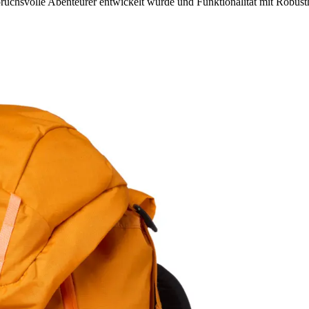
uchsvolle Abenteurer entwickelt wurde und Funktionalität mit Robusthe