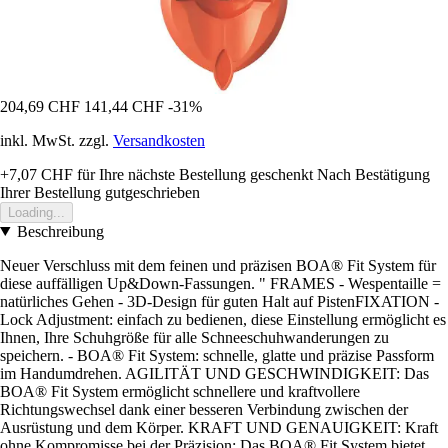
204,69 CHF
141,44 CHF
-31%
inkl. MwSt. zzgl.
Versandkosten
+7,07 CHF
für Ihre nächste Bestellung geschenkt
Nach Bestätigung
Ihrer Bestellung gutgeschrieben
Loading...
Beschreibung
Neuer Verschluss mit dem feinen und präzisen BOA® Fit System für
diese auffälligen Up&Down-Fassungen. " FRAMES - Wespentaille =
natürliches Gehen - 3D-Design für guten Halt auf PistenFIXATION -
Lock Adjustment: einfach zu bedienen, diese Einstellung ermöglicht es
Ihnen, Ihre Schuhgröße für alle Schneeschuhwanderungen zu
speichern. - BOA® Fit System: schnelle, glatte und präzise Passform
im Handumdrehen. AGILITÄT UND GESCHWINDIGKEIT: Das
BOA® Fit System ermöglicht schnellere und kraftvollere
Richtungswechsel dank einer besseren Verbindung zwischen der
Ausrüstung und dem Körper. KRAFT UND GENAUIGKEIT: Kraft
ohne Kompromisse bei der Präzision: Das BOA® Fit System bietet