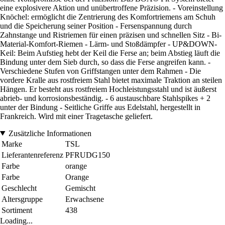
eine explosivere Aktion und unübertroffene Präzision. - Voreinstellung
Knöchel: ermöglicht die Zentrierung des Komfortriemens am Schuh
und die Speicherung seiner Position - Fersenspannung durch
Zahnstange und Ristriemen für einen präzisen und schnellen Sitz - Bi-
Material-Komfort-Riemen - Lärm- und Stoßdämpfer - UP&DOWN-
Keil: Beim Aufstieg hebt der Keil die Ferse an; beim Abstieg läuft die
Bindung unter dem Sieb durch, so dass die Ferse angreifen kann. -
Verschiedene Stufen von Griffstangen unter dem Rahmen - Die
vordere Kralle aus rostfreiem Stahl bietet maximale Traktion an steilen
Hängen. Er besteht aus rostfreiem Hochleistungsstahl und ist äußerst
abrieb- und korrosionsbeständig. - 6 austauschbare Stahlspikes + 2
unter der Bindung - Seitliche Griffe aus Edelstahl, hergestellt in
Frankreich. Wird mit einer Tragetasche geliefert.
Zusätzliche Informationen
Marke
TSL
Lieferantenreferenz
PFRUDG150
Farbe
orange
Farbe
Orange
Geschlecht
Gemischt
Altersgruppe
Erwachsene
Sortiment
438
Loading...