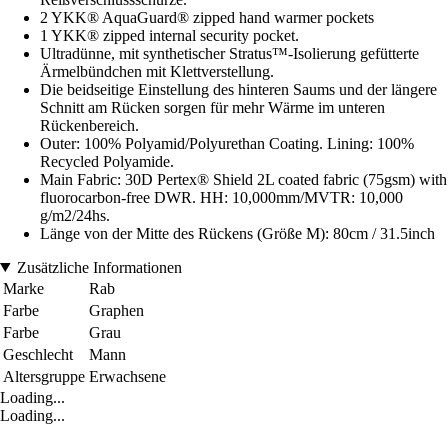
2 YKK® AquaGuard® zipped hand warmer pockets
1 YKK® zipped internal security pocket.
Ultradünne, mit synthetischer Stratus™-Isolierung gefütterte
Ärmelbündchen mit Klettverstellung.
Die beidseitige Einstellung des hinteren Saums und der längere
Schnitt am Rücken sorgen für mehr Wärme im unteren
Rückenbereich.
Outer: 100% Polyamid/Polyurethan Coating. Lining: 100%
Recycled Polyamide.
Main Fabric: 30D Pertex® Shield 2L coated fabric (75gsm) with
fluorocarbon-free DWR. HH: 10,000mm/MVTR: 10,000
g/m2/24hs.
Länge von der Mitte des Rückens (Größe M): 80cm / 31.5inch
Zusätzliche Informationen
Marke
Rab
Farbe
Graphen
Farbe
Grau
Geschlecht
Mann
Altersgruppe
Erwachsene
Loading...
Loading...