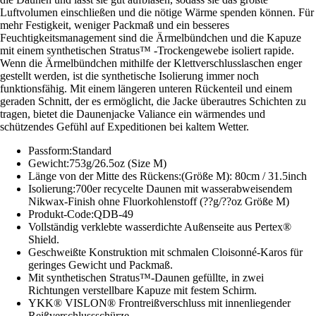
Luftvolumen einschließen und die nötige Wärme spenden können. Für
mehr Festigkeit, weniger Packmaß und ein besseres
Feuchtigkeitsmanagement sind die Ärmelbündchen und die Kapuze
mit einem synthetischen Stratus™ -Trockengewebe isoliert rapide.
Wenn die Ärmelbündchen mithilfe der Klettverschlusslaschen enger
gestellt werden, ist die synthetische Isolierung immer noch
funktionsfähig. Mit einem längeren unteren Rückenteil und einem
geraden Schnitt, der es ermöglicht, die Jacke überautres Schichten zu
tragen, bietet die Daunenjacke Valiance ein wärmendes und
schützendes Gefühl auf Expeditionen bei kaltem Wetter.
Passform:Standard
Gewicht:753g/26.5oz (Size M)
Länge von der Mitte des Rückens:(Größe M): 80cm / 31.5inch
Isolierung:700er recycelte Daunen mit wasserabweisendem
Nikwax-Finish ohne Fluorkohlenstoff (??g/??oz Größe M)
Produkt-Code:QDB-49
Vollständig verklebte wasserdichte Außenseite aus Pertex®
Shield.
Geschweißte Konstruktion mit schmalen Cloisonné-Karos für
geringes Gewicht und Packmaß.
Mit synthetischen Stratus™-Daunen gefüllte, in zwei
Richtungen verstellbare Kapuze mit festem Schirm.
YKK® VISLON® Frontreißverschluss mit innenliegender
Reißverschlussschürze.