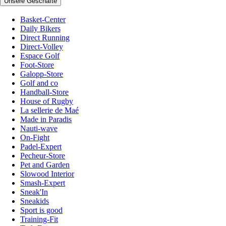
Unsere Geschäfte
Basket-Center
Daily Bikers
Direct Running
Direct-Volley
Espace Golf
Foot-Store
Galopp-Store
Golf and co
Handball-Store
House of Rugby
La sellerie de Maé
Made in Paradis
Nauti-wave
On-Fight
Padel-Expert
Pecheur-Store
Pet and Garden
Slowood Interior
Smash-Expert
Sneak'In
Sneakids
Sport is good
Training-Fit