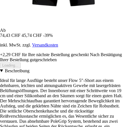
Ab
74,43 CHF
45,74 CHF
-39%
inkl. MwSt. zzgl.
Versandkosten
+2,29 CHF
für Ihre nächste Bestellung geschenkt
Nach Bestätigung
Ihrer Bestellung gutgeschrieben
Loading...
Beschreibung
Ideal für lange Ausflüge besteht unser Flow 5"-Short aus einem
dehnbaren, leichten und atmungsaktiven Gewebe mit lasergefrästen
Belüftungsöffnungen. Der Innenboxer mit einer Schrittweite von 19
cm und einer Silikonband an den Säumen sorgt für einen guten Halt.
Der Mehrschichtaufbau garantiert hervorragende Beweglichkeit im
Aufstieg, und die geklebten Nähte sind ein Zeichen für Robustheit.
Die seitliche Oberschenkeltasche und die rückseitige
Reißverschlusstasche ermöglichen es, das Wesentliche sicher zu
verstauen. Das abnehmbare PoleGrip System, bestehend aus zwei
Schlaufen auf beiden Seiten der Rückentasche, erlaubt es, ein