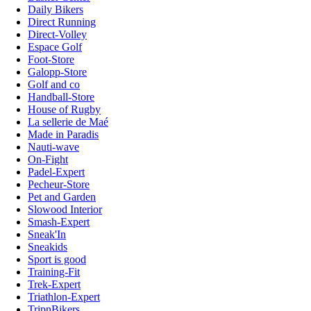
Daily Bikers
Direct Running
Direct-Volley
Espace Golf
Foot-Store
Galopp-Store
Golf and co
Handball-Store
House of Rugby
La sellerie de Maé
Made in Paradis
Nauti-wave
On-Fight
Padel-Expert
Pecheur-Store
Pet and Garden
Slowood Interior
Smash-Expert
Sneak'In
Sneakids
Sport is good
Training-Fit
Trek-Expert
Triathlon-Expert
TripnBikers