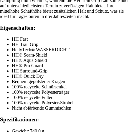
Dämpfung und Dynamik, während die HH Trail Grip Laufsohle auch
auf unterschiedlichstem Terrain zuverlässigen Halt bietet. Ihre
mittelhohe Schafthöhe bietet zusätzlichen Halt und Schutz, was sie
ideal für Tagestouren in drei Jahreszeiten macht.
Eigenschaften:
HH Fast
HH Trail Grip
HellyTech® WASSERDICHT
HH® Seam-Shield
HH® Aqua-Shield
HH® Pro Guard
HH Surround-Grip
HH® Quick Dry
Bequem gepolsterter Kragen
100% recycelte Schnürsenkel
100% recycelte Polyesterträger
100% recycelte Futter
100% recycelte Polyester-Strobel
Nicht abfärbende Gummisohlen
Spezifikationen:
Gewicht: 740,0 g