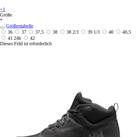
+1
Größe
*
Größentabelle
36
37
37,5
38
38 2/3
39 1/3
40
40,5
41
24h
42
Dieses Feld ist erforderlich