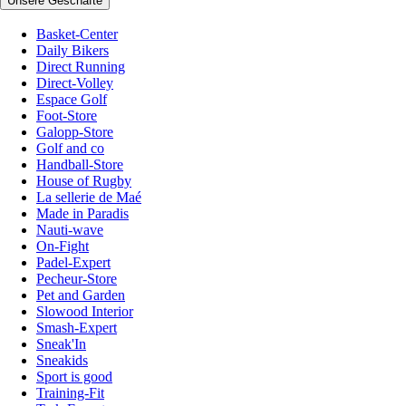
Unsere Geschäfte
Basket-Center
Daily Bikers
Direct Running
Direct-Volley
Espace Golf
Foot-Store
Galopp-Store
Golf and co
Handball-Store
House of Rugby
La sellerie de Maé
Made in Paradis
Nauti-wave
On-Fight
Padel-Expert
Pecheur-Store
Pet and Garden
Slowood Interior
Smash-Expert
Sneak'In
Sneakids
Sport is good
Training-Fit