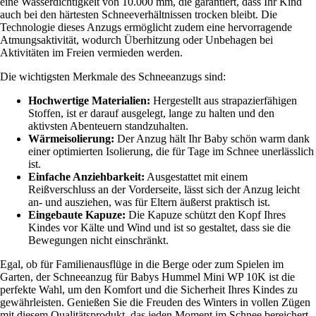
eine Wasserdichtigkeit von 10.000 mm, die garantiert, dass Ihr Kind
auch bei den härtesten Schneeverhältnissen trocken bleibt. Die
Technologie dieses Anzugs ermöglicht zudem eine hervorragende
Atmungsaktivität, wodurch Überhitzung oder Unbehagen bei
Aktivitäten im Freien vermieden werden.
Die wichtigsten Merkmale des Schneeanzugs sind:
Hochwertige Materialien:
Hergestellt aus strapazierfähigen
Stoffen, ist er darauf ausgelegt, lange zu halten und den
aktivsten Abenteuern standzuhalten.
Wärmeisolierung:
Der Anzug hält Ihr Baby schön warm dank
einer optimierten Isolierung, die für Tage im Schnee unerlässlich
ist.
Einfache Anziehbarkeit:
Ausgestattet mit einem
Reißverschluss an der Vorderseite, lässt sich der Anzug leicht
an- und ausziehen, was für Eltern äußerst praktisch ist.
Eingebaute Kapuze:
Die Kapuze schützt den Kopf Ihres
Kindes vor Kälte und Wind und ist so gestaltet, dass sie die
Bewegungen nicht einschränkt.
Egal, ob für Familienausflüge in die Berge oder zum Spielen im
Garten, der Schneeanzug für Babys Hummel Mini WP 10K ist die
perfekte Wahl, um den Komfort und die Sicherheit Ihres Kindes zu
gewährleisten. Genießen Sie die Freuden des Winters in vollen Zügen
mit diesem Qualitätsprodukt, das jeden Moment im Schnee bereichert.