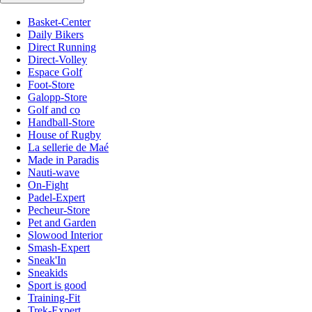
Basket-Center
Daily Bikers
Direct Running
Direct-Volley
Espace Golf
Foot-Store
Galopp-Store
Golf and co
Handball-Store
House of Rugby
La sellerie de Maé
Made in Paradis
Nauti-wave
On-Fight
Padel-Expert
Pecheur-Store
Pet and Garden
Slowood Interior
Smash-Expert
Sneak'In
Sneakids
Sport is good
Training-Fit
Trek-Expert