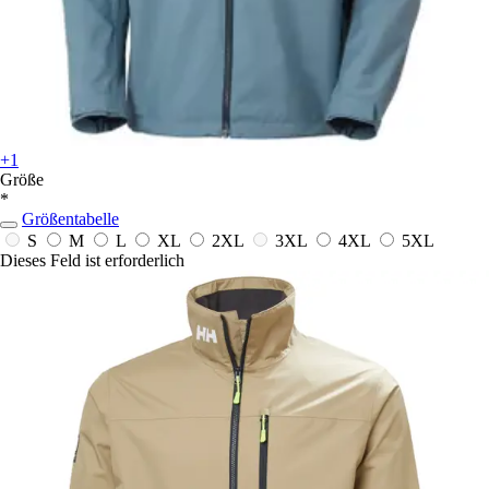
+1
Größe
*
Größentabelle
S
M
L
XL
2XL
3XL
4XL
5XL
Dieses Feld ist erforderlich