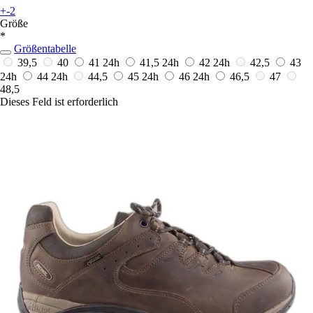
+-2
Größe
*
Größentabelle
39,5
40
41
24h
41,5
24h
42
24h
42,5
43
24h
44
24h
44,5
45
24h
46
24h
46,5
47
48,5
Dieses Feld ist erforderlich