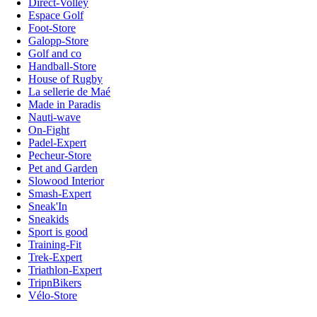
Direct-Volley
Espace Golf
Foot-Store
Galopp-Store
Golf and co
Handball-Store
House of Rugby
La sellerie de Maé
Made in Paradis
Nauti-wave
On-Fight
Padel-Expert
Pecheur-Store
Pet and Garden
Slowood Interior
Smash-Expert
Sneak'In
Sneakids
Sport is good
Training-Fit
Trek-Expert
Triathlon-Expert
TripnBikers
Vélo-Store