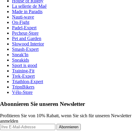
House of Rugby
La sellerie de Maé
Made in Paradis
Nauti-wave
On-Fight
Padel-Expert
Pecheur-Store
Pet and Garden
Slowood Interior
Smash-Expert
Sneak'In
Sneakids
Sport is good
Training-Fit
Trek-Expert
Triathlon-Expert
TripnBikers
Vélo-Store
Abonnieren Sie unseren Newsletter
Profitieren Sie von 10% Rabatt, wenn Sie sich für unseren Newsletter
anmelden
Abonnieren