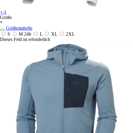
+-1
Größe
*
Größentabelle
S
M
24h
L
XL
2XL
Dieses Feld ist erforderlich