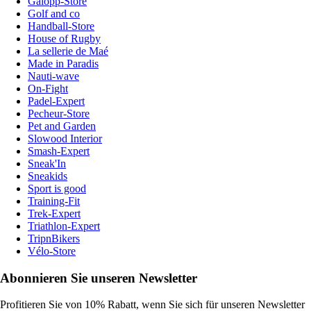
Galopp-Store
Golf and co
Handball-Store
House of Rugby
La sellerie de Maé
Made in Paradis
Nauti-wave
On-Fight
Padel-Expert
Pecheur-Store
Pet and Garden
Slowood Interior
Smash-Expert
Sneak'In
Sneakids
Sport is good
Training-Fit
Trek-Expert
Triathlon-Expert
TripnBikers
Vélo-Store
Abonnieren Sie unseren Newsletter
Profitieren Sie von 10% Rabatt, wenn Sie sich für unseren Newsletter