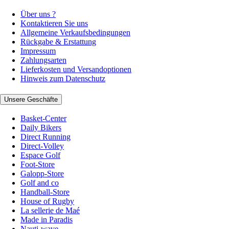
Über uns ?
Kontaktieren Sie uns
Allgemeine Verkaufsbedingungen
Rückgabe & Erstattung
Impressum
Zahlungsarten
Lieferkosten und Versandoptionen
Hinweis zum Datenschutz
Unsere Geschäfte
Basket-Center
Daily Bikers
Direct Running
Direct-Volley
Espace Golf
Foot-Store
Galopp-Store
Golf and co
Handball-Store
House of Rugby
La sellerie de Maé
Made in Paradis
Nauti-wave