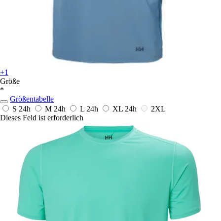
+1
Größe
*
Größentabelle
S
24h
M
24h
L
24h
XL
24h
2XL
Dieses Feld ist erforderlich