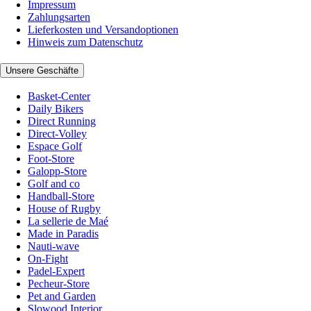
Impressum
Zahlungsarten
Lieferkosten und Versandoptionen
Hinweis zum Datenschutz
Unsere Geschäfte
Basket-Center
Daily Bikers
Direct Running
Direct-Volley
Espace Golf
Foot-Store
Galopp-Store
Golf and co
Handball-Store
House of Rugby
La sellerie de Maé
Made in Paradis
Nauti-wave
On-Fight
Padel-Expert
Pecheur-Store
Pet and Garden
Slowood Interior