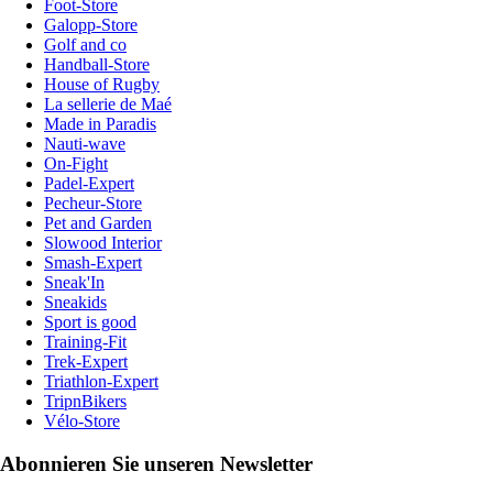
Foot-Store
Galopp-Store
Golf and co
Handball-Store
House of Rugby
La sellerie de Maé
Made in Paradis
Nauti-wave
On-Fight
Padel-Expert
Pecheur-Store
Pet and Garden
Slowood Interior
Smash-Expert
Sneak'In
Sneakids
Sport is good
Training-Fit
Trek-Expert
Triathlon-Expert
TripnBikers
Vélo-Store
Abonnieren Sie unseren Newsletter