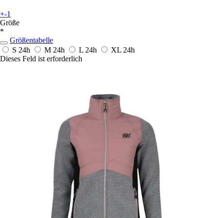
+-1
Größe
*
Größentabelle
S
24h
M
24h
L
24h
XL
24h
Dieses Feld ist erforderlich