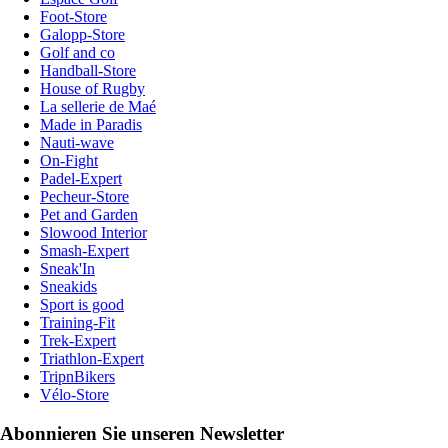
Foot-Store
Galopp-Store
Golf and co
Handball-Store
House of Rugby
La sellerie de Maé
Made in Paradis
Nauti-wave
On-Fight
Padel-Expert
Pecheur-Store
Pet and Garden
Slowood Interior
Smash-Expert
Sneak'In
Sneakids
Sport is good
Training-Fit
Trek-Expert
Triathlon-Expert
TripnBikers
Vélo-Store
Abonnieren Sie unseren Newsletter