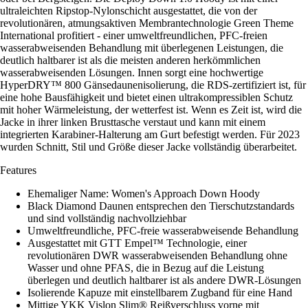
ultraleichten Ripstop-Nylonschicht ausgestattet, die von der
revolutionären, atmungsaktiven Membrantechnologie Green Theme
International profitiert - einer umweltfreundlichen, PFC-freien
wasserabweisenden Behandlung mit überlegenen Leistungen, die
deutlich haltbarer ist als die meisten anderen herkömmlichen
wasserabweisenden Lösungen. Innen sorgt eine hochwertige
HyperDRY™ 800 Gänsedaunenisolierung, die RDS-zertifiziert ist, für
eine hohe Bausfähigkeit und bietet einen ultrakompressiblen Schutz
mit hoher Wärmeleistung, der wetterfest ist. Wenn es Zeit ist, wird die
Jacke in ihrer linken Brusttasche verstaut und kann mit einem
integrierten Karabiner-Halterung am Gurt befestigt werden. Für 2023
wurden Schnitt, Stil und Größe dieser Jacke vollständig überarbeitet.
Features
Ehemaliger Name: Women's Approach Down Hoody
Black Diamond Daunen entsprechen den Tierschutzstandards
und sind vollständig nachvollziehbar
Umweltfreundliche, PFC-freie wasserabweisende Behandlung
Ausgestattet mit GTT Empel™ Technologie, einer
revolutionären DWR wasserabweisenden Behandlung ohne
Wasser und ohne PFAS, die in Bezug auf die Leistung
überlegen und deutlich haltbarer ist als andere DWR-Lösungen
Isolierende Kapuze mit einstellbarem Zugband für eine Hand
Mittige YKK Vislon Slim® Reißverschluss vorne mit