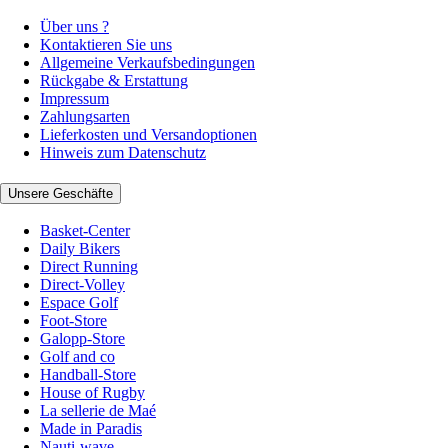
Über uns ?
Kontaktieren Sie uns
Allgemeine Verkaufsbedingungen
Rückgabe & Erstattung
Impressum
Zahlungsarten
Lieferkosten und Versandoptionen
Hinweis zum Datenschutz
Unsere Geschäfte
Basket-Center
Daily Bikers
Direct Running
Direct-Volley
Espace Golf
Foot-Store
Galopp-Store
Golf and co
Handball-Store
House of Rugby
La sellerie de Maé
Made in Paradis
Nauti-wave