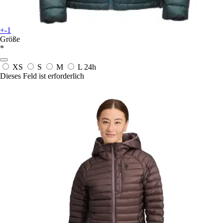
+-1
Größe
*
XS
S
M
L
24h
Dieses Feld ist erforderlich