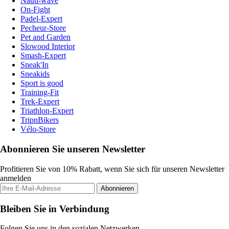
Nauti-wave
On-Fight
Padel-Expert
Pecheur-Store
Pet and Garden
Slowood Interior
Smash-Expert
Sneak'In
Sneakids
Sport is good
Training-Fit
Trek-Expert
Triathlon-Expert
TripnBikers
Vélo-Store
Abonnieren Sie unseren Newsletter
Profitieren Sie von 10% Rabatt, wenn Sie sich für unseren Newsletter
anmelden
Abonnieren
Bleiben Sie in Verbindung
Folgen Sie uns in den sozialen Netzwerken