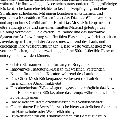
während Sie Ihre wichtigen Accessoires transportieren. Die großzügige
Rückentasche kann eine leichte Jacke, Laufverpflegung und eine
Stirnlampe aufnehmen. Mit einem konstruierten Gitternetz und
ergonomisch verstärkten Kanten bietet das Distance 6L ein weiches
und angenehmes Gefühl auf der Haut. Das Mesh-Rückenpaneel ist
ultra-atmungsaktiv und aus einem sanften Material gefertigt, das
Reibung vermeidet. Die cleveren Stauräume und das innovative
System zur Aufbewahrung von flexiblen Flaschen gewährleisten einen
zuverlässigen Transport der Accessoires während des Laufs und
erleichtern Ihre Wasserauffüllungen. Diese Weste verfügt über zwei
vordere Taschen, in denen zwei mitgelieferte 500-ml-flexible Flaschen
untergebracht werden können.
6 Liter Stauraumvolumen für längere Bergläufe
Innovatives Tragegestell-Design mit weichen, verstärkten
Kanten für optimalen Komfort während des Laufs
Das Gitter-Mesh-Rückenpaneel verbessert die Luftzirkulation
für maximale Atmungsaktivität
Das abnehmbare Z-Pole-Lagerungssystem ermöglicht das Aus-
und Einpacken der Stöcke, ohne das Tempo während des Laufs
zu verlangsamen
Innere vordere Reißverschlusstasche mit Schlüsselhalter
Obere hintere Reißverschlusstasche bietet zusätzlichen Stauraum
für Handschuhe oder Wechselkleidung
Rückentasche für ein Trinkblasenfach mit Befestigungclip,