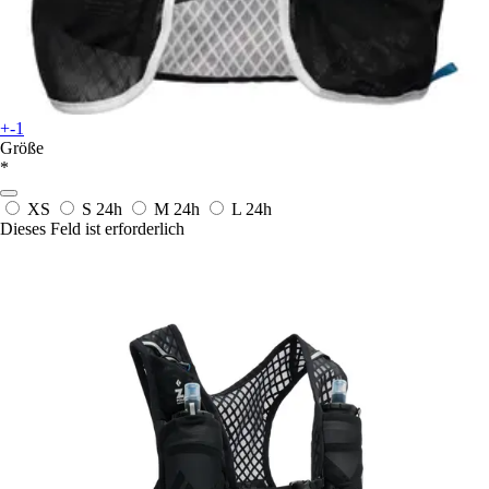
+-1
Größe
*
XS
S
24h
M
24h
L
24h
Dieses Feld ist erforderlich