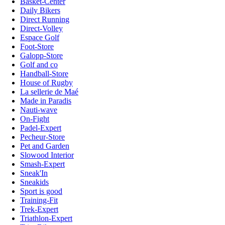
Basket-Center
Daily Bikers
Direct Running
Direct-Volley
Espace Golf
Foot-Store
Galopp-Store
Golf and co
Handball-Store
House of Rugby
La sellerie de Maé
Made in Paradis
Nauti-wave
On-Fight
Padel-Expert
Pecheur-Store
Pet and Garden
Slowood Interior
Smash-Expert
Sneak'In
Sneakids
Sport is good
Training-Fit
Trek-Expert
Triathlon-Expert