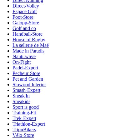
Direct Running
Direct-Volley
Espace Golf
Foot-Store
Galopp-Store
Golf and co
Handball-Store
House of Rugby
La sellerie de Maé
Made in Paradis
Nauti-wave
On-Fight
Padel-Expert
Pecheur-Store
Pet and Garden
Slowood Interior
Smash-Expert
Sneak'In
Sneakids
Sport is good
Training-Fit
Trek-Expert
Triathlon-Expert
TripnBikers
Vélo-Store