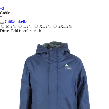
+2
Größe
*
Größentabelle
M
24h
L
24h
XL
24h
2XL
24h
Dieses Feld ist erforderlich