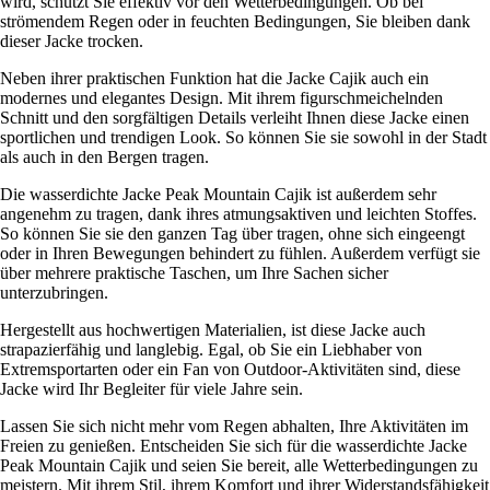
wird, schützt Sie effektiv vor den Wetterbedingungen. Ob bei
strömendem Regen oder in feuchten Bedingungen, Sie bleiben dank
dieser Jacke trocken.
Neben ihrer praktischen Funktion hat die Jacke Cajik auch ein
modernes und elegantes Design. Mit ihrem figurschmeichelnden
Schnitt und den sorgfältigen Details verleiht Ihnen diese Jacke einen
sportlichen und trendigen Look. So können Sie sie sowohl in der Stadt
als auch in den Bergen tragen.
Die wasserdichte Jacke Peak Mountain Cajik ist außerdem sehr
angenehm zu tragen, dank ihres atmungsaktiven und leichten Stoffes.
So können Sie sie den ganzen Tag über tragen, ohne sich eingeengt
oder in Ihren Bewegungen behindert zu fühlen. Außerdem verfügt sie
über mehrere praktische Taschen, um Ihre Sachen sicher
unterzubringen.
Hergestellt aus hochwertigen Materialien, ist diese Jacke auch
strapazierfähig und langlebig. Egal, ob Sie ein Liebhaber von
Extremsportarten oder ein Fan von Outdoor-Aktivitäten sind, diese
Jacke wird Ihr Begleiter für viele Jahre sein.
Lassen Sie sich nicht mehr vom Regen abhalten, Ihre Aktivitäten im
Freien zu genießen. Entscheiden Sie sich für die wasserdichte Jacke
Peak Mountain Cajik und seien Sie bereit, alle Wetterbedingungen zu
meistern. Mit ihrem Stil, ihrem Komfort und ihrer Widerstandsfähigkeit