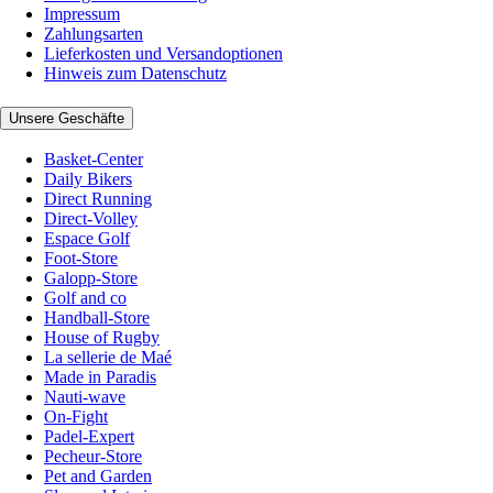
Impressum
Zahlungsarten
Lieferkosten und Versandoptionen
Hinweis zum Datenschutz
Unsere Geschäfte
Basket-Center
Daily Bikers
Direct Running
Direct-Volley
Espace Golf
Foot-Store
Galopp-Store
Golf and co
Handball-Store
House of Rugby
La sellerie de Maé
Made in Paradis
Nauti-wave
On-Fight
Padel-Expert
Pecheur-Store
Pet and Garden