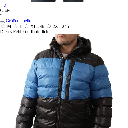
+-2
Größe
*
Größentabelle
M
L
XL
24h
2XL
24h
Dieses Feld ist erforderlich