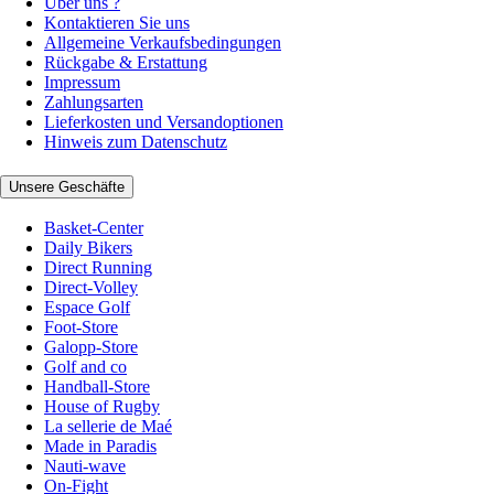
Über uns ?
Kontaktieren Sie uns
Allgemeine Verkaufsbedingungen
Rückgabe & Erstattung
Impressum
Zahlungsarten
Lieferkosten und Versandoptionen
Hinweis zum Datenschutz
Unsere Geschäfte
Basket-Center
Daily Bikers
Direct Running
Direct-Volley
Espace Golf
Foot-Store
Galopp-Store
Golf and co
Handball-Store
House of Rugby
La sellerie de Maé
Made in Paradis
Nauti-wave
On-Fight