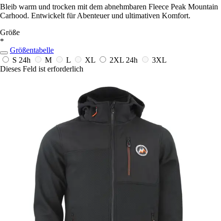
Bleib warm und trocken mit dem abnehmbaren Fleece Peak Mountain
Carhood. Entwickelt für Abenteuer und ultimativen Komfort.
Größe
*
Größentabelle
S
24h
M
L
XL
2XL
24h
3XL
Dieses Feld ist erforderlich