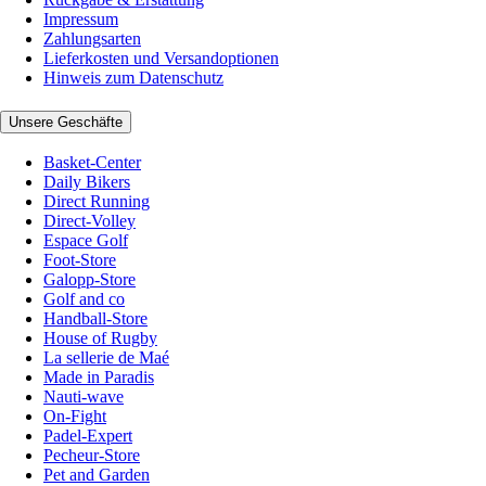
Impressum
Zahlungsarten
Lieferkosten und Versandoptionen
Hinweis zum Datenschutz
Unsere Geschäfte
Basket-Center
Daily Bikers
Direct Running
Direct-Volley
Espace Golf
Foot-Store
Galopp-Store
Golf and co
Handball-Store
House of Rugby
La sellerie de Maé
Made in Paradis
Nauti-wave
On-Fight
Padel-Expert
Pecheur-Store
Pet and Garden