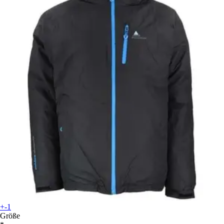
+-1
Größe