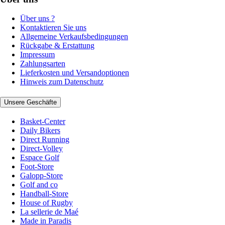
Über uns ?
Kontaktieren Sie uns
Allgemeine Verkaufsbedingungen
Rückgabe & Erstattung
Impressum
Zahlungsarten
Lieferkosten und Versandoptionen
Hinweis zum Datenschutz
Unsere Geschäfte
Basket-Center
Daily Bikers
Direct Running
Direct-Volley
Espace Golf
Foot-Store
Galopp-Store
Golf and co
Handball-Store
House of Rugby
La sellerie de Maé
Made in Paradis