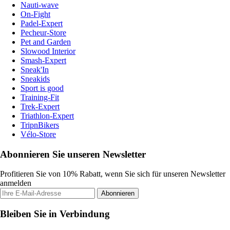
Nauti-wave
On-Fight
Padel-Expert
Pecheur-Store
Pet and Garden
Slowood Interior
Smash-Expert
Sneak'In
Sneakids
Sport is good
Training-Fit
Trek-Expert
Triathlon-Expert
TripnBikers
Vélo-Store
Abonnieren Sie unseren Newsletter
Profitieren Sie von 10% Rabatt, wenn Sie sich für unseren Newsletter
anmelden
Abonnieren
Bleiben Sie in Verbindung