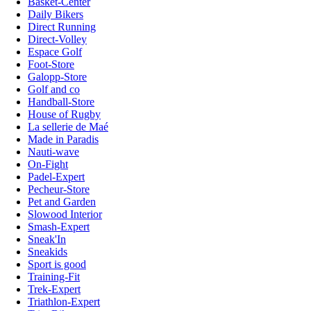
Basket-Center
Daily Bikers
Direct Running
Direct-Volley
Espace Golf
Foot-Store
Galopp-Store
Golf and co
Handball-Store
House of Rugby
La sellerie de Maé
Made in Paradis
Nauti-wave
On-Fight
Padel-Expert
Pecheur-Store
Pet and Garden
Slowood Interior
Smash-Expert
Sneak'In
Sneakids
Sport is good
Training-Fit
Trek-Expert
Triathlon-Expert