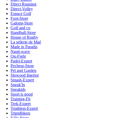
Direct Running
Direct-Volley
Espace Golf
Foot-Store
Galopp-Store
Golf and co
Handball-Store
House of Rugby
La sellerie de Maé
Made in Paradis
Nauti-wave
On-Fight
Padel-Expert
Pecheur-Store
Pet and Garden
Slowood Interior
Smash-Expert
Sneak'In
Sneakids
Sport is good
Training-Fit
Trek-Expert
Triathlon-Expert
TripnBikers
Vélo-Store