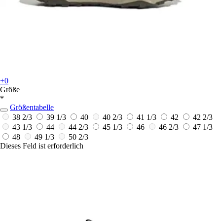
+0
Größe
*
Größentabelle
38 2/3
39 1/3
40
40 2/3
41 1/3
42
42 2/3
43 1/3
44
44 2/3
45 1/3
46
46 2/3
47 1/3
48
49 1/3
50 2/3
Dieses Feld ist erforderlich