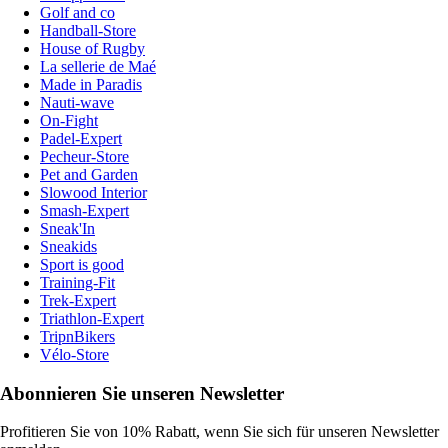
Golf and co
Handball-Store
House of Rugby
La sellerie de Maé
Made in Paradis
Nauti-wave
On-Fight
Padel-Expert
Pecheur-Store
Pet and Garden
Slowood Interior
Smash-Expert
Sneak'In
Sneakids
Sport is good
Training-Fit
Trek-Expert
Triathlon-Expert
TripnBikers
Vélo-Store
Abonnieren Sie unseren Newsletter
Profitieren Sie von 10% Rabatt, wenn Sie sich für unseren Newsletter