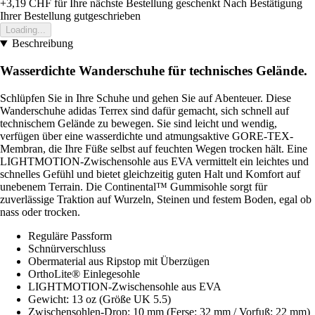
+3,19 CHF
für Ihre nächste Bestellung geschenkt
Nach Bestätigung
Ihrer Bestellung gutgeschrieben
Loading...
Beschreibung
Wasserdichte Wanderschuhe für technisches Gelände.
Schlüpfen Sie in Ihre Schuhe und gehen Sie auf Abenteuer. Diese
Wanderschuhe adidas Terrex sind dafür gemacht, sich schnell auf
technischem Gelände zu bewegen. Sie sind leicht und wendig,
verfügen über eine wasserdichte und atmungsaktive GORE-TEX-
Membran, die Ihre Füße selbst auf feuchten Wegen trocken hält. Eine
LIGHTMOTION-Zwischensohle aus EVA vermittelt ein leichtes und
schnelles Gefühl und bietet gleichzeitig guten Halt und Komfort auf
unebenem Terrain. Die Continental™ Gummisohle sorgt für
zuverlässige Traktion auf Wurzeln, Steinen und festem Boden, egal ob
nass oder trocken.
Reguläre Passform
Schnürverschluss
Obermaterial aus Ripstop mit Überzügen
OrthoLite® Einlegesohle
LIGHTMOTION-Zwischensohle aus EVA
Gewicht: 13 oz (Größe UK 5.5)
Zwischensohlen-Drop: 10 mm (Ferse: 32 mm / Vorfuß: 22 mm)