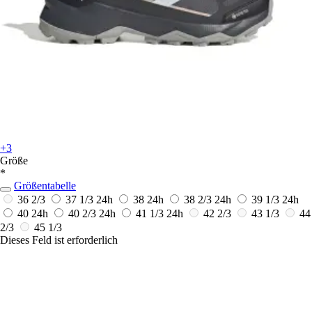
+3
Größe
*
Größentabelle
36 2/3
37 1/3
24h
38
24h
38 2/3
24h
39 1/3
24h
40
24h
40 2/3
24h
41 1/3
24h
42 2/3
43 1/3
44
2/3
45 1/3
Dieses Feld ist erforderlich