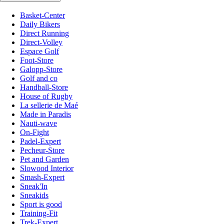
Basket-Center
Daily Bikers
Direct Running
Direct-Volley
Espace Golf
Foot-Store
Galopp-Store
Golf and co
Handball-Store
House of Rugby
La sellerie de Maé
Made in Paradis
Nauti-wave
On-Fight
Padel-Expert
Pecheur-Store
Pet and Garden
Slowood Interior
Smash-Expert
Sneak'In
Sneakids
Sport is good
Training-Fit
Trek-Expert