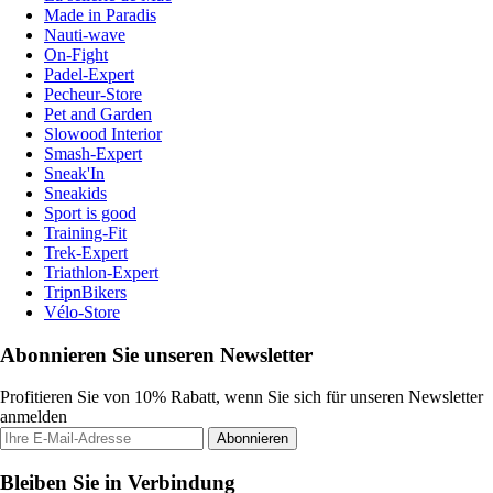
Made in Paradis
Nauti-wave
On-Fight
Padel-Expert
Pecheur-Store
Pet and Garden
Slowood Interior
Smash-Expert
Sneak'In
Sneakids
Sport is good
Training-Fit
Trek-Expert
Triathlon-Expert
TripnBikers
Vélo-Store
Abonnieren Sie unseren Newsletter
Profitieren Sie von 10% Rabatt, wenn Sie sich für unseren Newsletter
anmelden
Abonnieren
Bleiben Sie in Verbindung