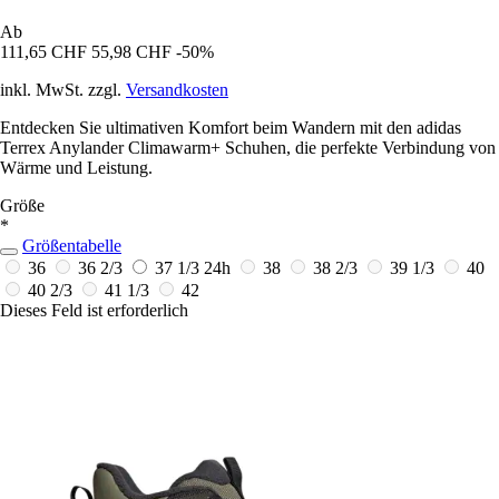
Ab
111,65 CHF
55,98 CHF
-50%
inkl. MwSt. zzgl.
Versandkosten
Entdecken Sie ultimativen Komfort beim Wandern mit den adidas
Terrex Anylander Climawarm+ Schuhen, die perfekte Verbindung von
Wärme und Leistung.
Größe
*
Größentabelle
36
36 2/3
37 1/3
24h
38
38 2/3
39 1/3
40
40 2/3
41 1/3
42
Dieses Feld ist erforderlich