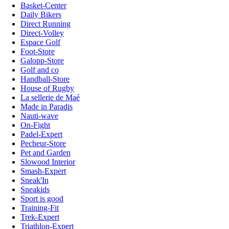
Basket-Center
Daily Bikers
Direct Running
Direct-Volley
Espace Golf
Foot-Store
Galopp-Store
Golf and co
Handball-Store
House of Rugby
La sellerie de Maé
Made in Paradis
Nauti-wave
On-Fight
Padel-Expert
Pecheur-Store
Pet and Garden
Slowood Interior
Smash-Expert
Sneak'In
Sneakids
Sport is good
Training-Fit
Trek-Expert
Triathlon-Expert