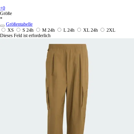
+0
Größe
*
Größentabelle
XS
S
24h
M
24h
L
24h
XL
24h
2XL
Dieses Feld ist erforderlich