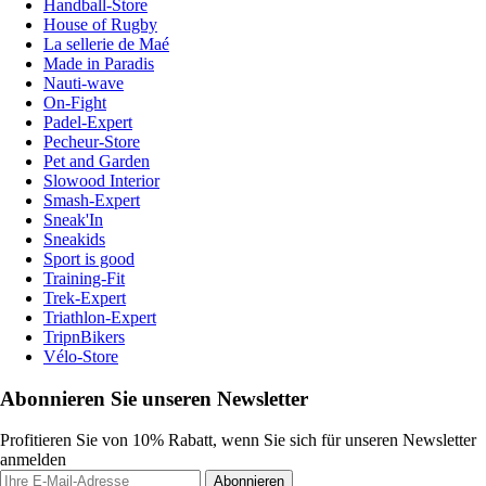
Handball-Store
House of Rugby
La sellerie de Maé
Made in Paradis
Nauti-wave
On-Fight
Padel-Expert
Pecheur-Store
Pet and Garden
Slowood Interior
Smash-Expert
Sneak'In
Sneakids
Sport is good
Training-Fit
Trek-Expert
Triathlon-Expert
TripnBikers
Vélo-Store
Abonnieren Sie unseren Newsletter
Profitieren Sie von 10% Rabatt, wenn Sie sich für unseren Newsletter
anmelden
Abonnieren