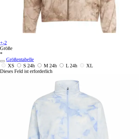
+-2
Größe
*
Größentabelle
XS
S
24h
M
24h
L
24h
XL
Dieses Feld ist erforderlich