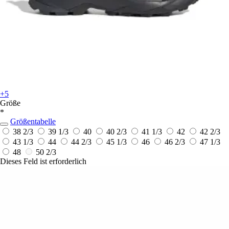
+5
Größe
*
Größentabelle
38 2/3
39 1/3
40
40 2/3
41 1/3
42
42 2/3
43 1/3
44
44 2/3
45 1/3
46
46 2/3
47 1/3
48
50 2/3
Dieses Feld ist erforderlich