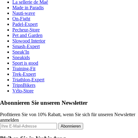
La sellerie de Maé
Made in Paradis
Nauti-wave
On-Fight
Padel-Expert
Pecheur-Store
Pet and Garden
Slowood Interior
Smash-Expert
Sneak'In
Sneakids
Sport is good
Training-Fit
Trek-Expert
Triathlon-Expert
TripnBikers
Vélo-Store
Abonnieren Sie unseren Newsletter
Profitieren Sie von 10% Rabatt, wenn Sie sich für unseren Newsletter
anmelden
Abonnieren