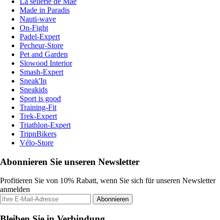
La sellerie de Maé
Made in Paradis
Nauti-wave
On-Fight
Padel-Expert
Pecheur-Store
Pet and Garden
Slowood Interior
Smash-Expert
Sneak'In
Sneakids
Sport is good
Training-Fit
Trek-Expert
Triathlon-Expert
TripnBikers
Vélo-Store
Abonnieren Sie unseren Newsletter
Profitieren Sie von 10% Rabatt, wenn Sie sich für unseren Newsletter
anmelden
Abonnieren
Bleiben Sie in Verbindung