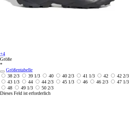
+4
Größe
*
Größentabelle
38 2/3
39 1/3
40
40 2/3
41 1/3
42
42 2/3
43 1/3
44
44 2/3
45 1/3
46
46 2/3
47 1/3
48
49 1/3
50 2/3
Dieses Feld ist erforderlich