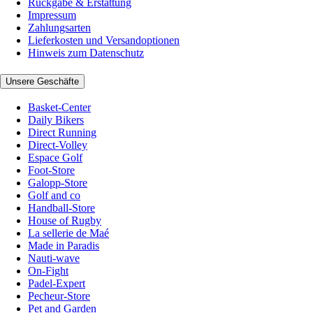
Rückgabe & Erstattung
Impressum
Zahlungsarten
Lieferkosten und Versandoptionen
Hinweis zum Datenschutz
Unsere Geschäfte
Basket-Center
Daily Bikers
Direct Running
Direct-Volley
Espace Golf
Foot-Store
Galopp-Store
Golf and co
Handball-Store
House of Rugby
La sellerie de Maé
Made in Paradis
Nauti-wave
On-Fight
Padel-Expert
Pecheur-Store
Pet and Garden