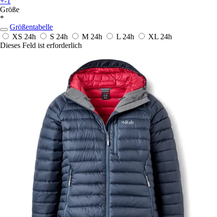
+-1
Größe
*
Größentabelle
XS
24h
S
24h
M
24h
L
24h
XL
24h
Dieses Feld ist erforderlich