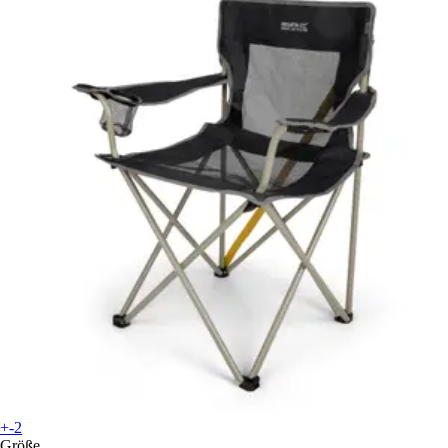
+-2
Größe