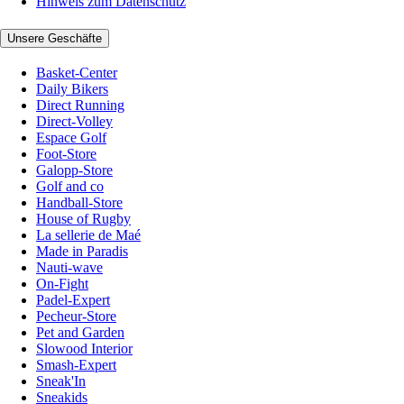
Hinweis zum Datenschutz
Unsere Geschäfte
Basket-Center
Daily Bikers
Direct Running
Direct-Volley
Espace Golf
Foot-Store
Galopp-Store
Golf and co
Handball-Store
House of Rugby
La sellerie de Maé
Made in Paradis
Nauti-wave
On-Fight
Padel-Expert
Pecheur-Store
Pet and Garden
Slowood Interior
Smash-Expert
Sneak'In
Sneakids