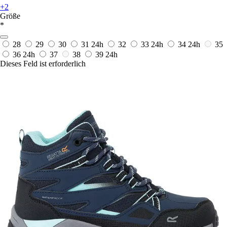
+2
Größe
*
28
29
30
31
24h
32
33
24h
34
24h
35
36
24h
37
38
39
24h
Dieses Feld ist erforderlich