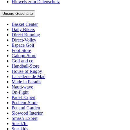
Hinweis zum Datenschutz
Unsere Geschäfte
Basket-Center
Daily Bikers
Direct Running
Direct-Volley
Espace Golf
Foot-Store
Galopp-Store
Golf and co
Handball-Store
House of Rugby
La sellerie de Maé
Made in Paradis
Nauti-wave
On-Fight
Padel-Expert
Pecheur-Store
Pet and Garden
Slowood Interior
Smash-Expert
Sneak'In
Sneakids