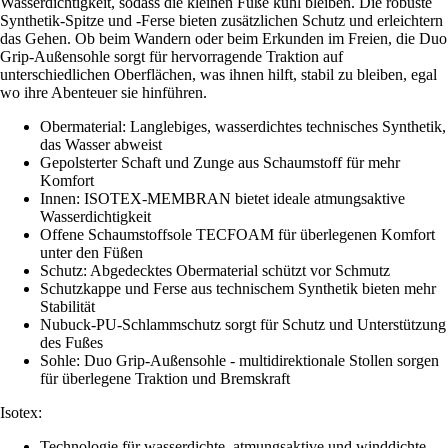
Wasserdichtigkeit, sodass die kleinen Füße kühl bleiben. Die robuste
Synthetik-Spitze und -Ferse bieten zusätzlichen Schutz und erleichtern
das Gehen. Ob beim Wandern oder beim Erkunden im Freien, die Duo
Grip-Außensohle sorgt für hervorragende Traktion auf
unterschiedlichen Oberflächen, was ihnen hilft, stabil zu bleiben, egal
wo ihre Abenteuer sie hinführen.
Obermaterial: Langlebiges, wasserdichtes technisches Synthetik,
das Wasser abweist
Gepolsterter Schaft und Zunge aus Schaumstoff für mehr
Komfort
Innen: ISOTEX-MEMBRAN bietet ideale atmungsaktive
Wasserdichtigkeit
Offene Schaumstoffsole TECFOAM für überlegenen Komfort
unter den Füßen
Schutz: Abgedecktes Obermaterial schützt vor Schmutz
Schutzkappe und Ferse aus technischem Synthetik bieten mehr
Stabilität
Nubuck-PU-Schlammschutz sorgt für Schutz und Unterstützung
des Fußes
Sohle: Duo Grip-Außensohle - multidirektionale Stollen sorgen
für überlegene Traktion und Bremskraft
Isotex:
Technologie für wasserdichte, atmungsaktive und winddichte