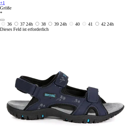
+1
Größe
*
36
37
24h
38
39
24h
40
41
42
24h
Dieses Feld ist erforderlich