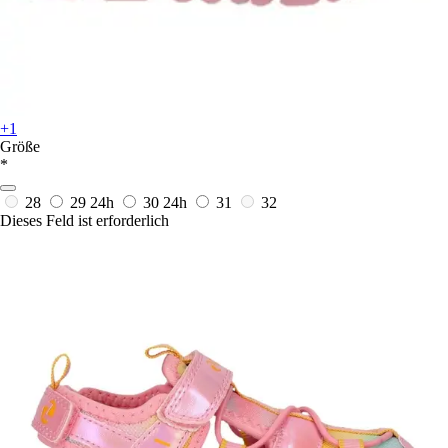
+1
Größe
*
28
29
24h
30
24h
31
32
Dieses Feld ist erforderlich