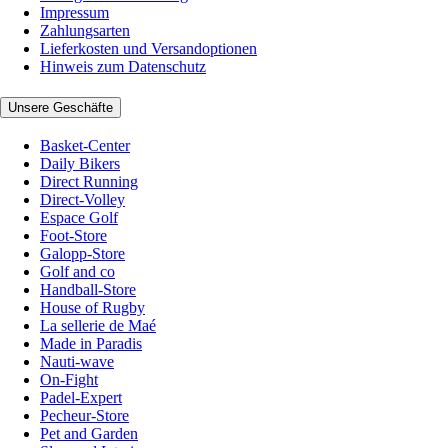
Impressum
Zahlungsarten
Lieferkosten und Versandoptionen
Hinweis zum Datenschutz
Unsere Geschäfte
Basket-Center
Daily Bikers
Direct Running
Direct-Volley
Espace Golf
Foot-Store
Galopp-Store
Golf and co
Handball-Store
House of Rugby
La sellerie de Maé
Made in Paradis
Nauti-wave
On-Fight
Padel-Expert
Pecheur-Store
Pet and Garden