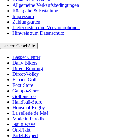
Allgemeine Verkaufsbedingungen
Rückgabe & Erstattung
Impressum
Zahlungsarten
Lieferkosten und Versandoptionen
Hinweis zum Datenschutz
Unsere Geschäfte
Basket-Center
Daily Bikers
Direct Running
Direct-Volley
Espace Golf
Foot-Store
Galopp-Store
Golf and co
Handball-Store
House of Rugby
La sellerie de Maé
Made in Paradis
Nauti-wave
On-Fight
Padel-Expert