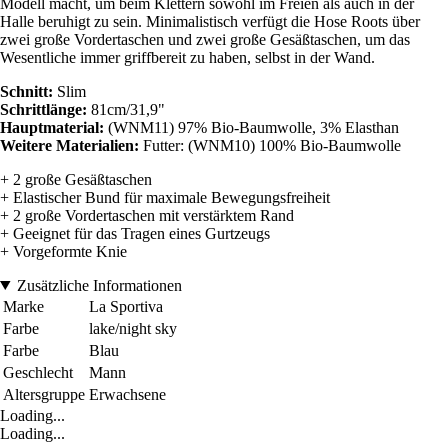
Modell macht, um beim Klettern sowohl im Freien als auch in der
Halle beruhigt zu sein. Minimalistisch verfügt die Hose Roots über
zwei große Vordertaschen und zwei große Gesäßtaschen, um das
Wesentliche immer griffbereit zu haben, selbst in der Wand.
Schnitt:
Slim
Schrittlänge:
81cm/31,9"
Hauptmaterial:
(WNM11) 97% Bio-Baumwolle, 3% Elasthan
Weitere Materialien:
Futter: (WNM10) 100% Bio-Baumwolle
+ 2 große Gesäßtaschen
+ Elastischer Bund für maximale Bewegungsfreiheit
+ 2 große Vordertaschen mit verstärktem Rand
+ Geeignet für das Tragen eines Gurtzeugs
+ Vorgeformte Knie
Zusätzliche Informationen
Marke
La Sportiva
Farbe
lake/night sky
Farbe
Blau
Geschlecht
Mann
Altersgruppe
Erwachsene
Loading...
Loading...