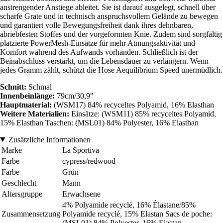
anstrengender Anstiege ableitet. Sie ist darauf ausgelegt, schnell über
scharfe Grate und in technisch anspruchsvollem Gelände zu bewegen
und garantiert volle Bewegungsfreiheit dank ihres dehnbaren,
abriebfesten Stoffes und der vorgeformten Knie. Zudem sind sorgfältig
platzierte PowerMesh-Einsätze für mehr Atmungsaktivität und
Komfort während des Aufwands vorhanden. Schließlich ist der
Beinabschluss verstärkt, um die Lebensdauer zu verlängern. Wenn
jedes Gramm zählt, schützt die Hose Aequilibrium Speed unermüdlich.
Schnitt:
Schmal
Innenbeinlänge:
79cm/30,9"
Hauptmaterial:
(WSM17) 84% recyceltes Polyamid, 16% Elasthan
Weitere Materialien:
Einsätze: (WSM11) 85% recyceltes Polyamid,
15% Elasthan Taschen: (MSL01) 84% Polyester, 16% Elasthan
Zusätzliche Informationen
Marke
La Sportiva
Farbe
cypress/redwood
Farbe
Grün
Geschlecht
Mann
Altersgruppe
Erwachsene
4% Polyamide recyclé, 16% Élastane/85%
Zusammensetzung
Polyamide recyclé, 15% Elastan Sacs de poche:
(MSL01) 84% Polyester, 16% Elastan