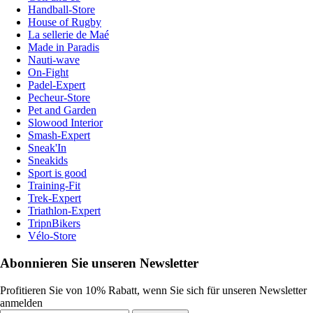
Handball-Store
House of Rugby
La sellerie de Maé
Made in Paradis
Nauti-wave
On-Fight
Padel-Expert
Pecheur-Store
Pet and Garden
Slowood Interior
Smash-Expert
Sneak'In
Sneakids
Sport is good
Training-Fit
Trek-Expert
Triathlon-Expert
TripnBikers
Vélo-Store
Abonnieren Sie unseren Newsletter
Profitieren Sie von 10% Rabatt, wenn Sie sich für unseren Newsletter
anmelden