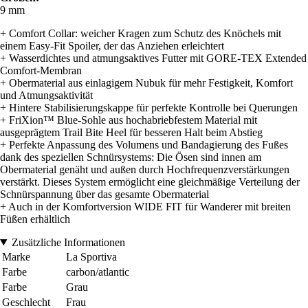
9 mm
+ Comfort Collar: weicher Kragen zum Schutz des Knöchels mit
einem Easy-Fit Spoiler, der das Anziehen erleichtert
+ Wasserdichtes und atmungsaktives Futter mit GORE-TEX Extended
Comfort-Membran
+ Obermaterial aus einlagigem Nubuk für mehr Festigkeit, Komfort
und Atmungsaktivität
+ Hintere Stabilisierungskappe für perfekte Kontrolle bei Querungen
+ FriXion™ Blue-Sohle aus hochabriebfestem Material mit
ausgeprägtem Trail Bite Heel für besseren Halt beim Abstieg
+ Perfekte Anpassung des Volumens und Bandagierung des Fußes
dank des speziellen Schnürsystems: Die Ösen sind innen am
Obermaterial genäht und außen durch Hochfrequenzverstärkungen
verstärkt. Dieses System ermöglicht eine gleichmäßige Verteilung der
Schnürspannung über das gesamte Obermaterial
+ Auch in der Komfortversion WIDE FIT für Wanderer mit breiten
Füßen erhältlich
Zusätzliche Informationen
Marke
La Sportiva
Farbe
carbon/atlantic
Farbe
Grau
Geschlecht
Frau