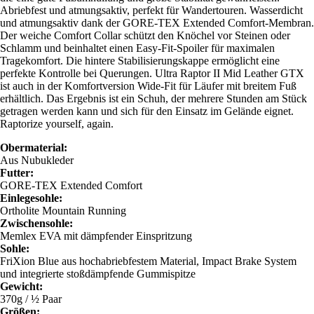
Abriebfest und atmungsaktiv, perfekt für Wandertouren. Wasserdicht
und atmungsaktiv dank der GORE-TEX Extended Comfort-Membran.
Der weiche Comfort Collar schützt den Knöchel vor Steinen oder
Schlamm und beinhaltet einen Easy-Fit-Spoiler für maximalen
Tragekomfort. Die hintere Stabilisierungskappe ermöglicht eine
perfekte Kontrolle bei Querungen. Ultra Raptor II Mid Leather GTX
ist auch in der Komfortversion Wide-Fit für Läufer mit breitem Fuß
erhältlich. Das Ergebnis ist ein Schuh, der mehrere Stunden am Stück
getragen werden kann und sich für den Einsatz im Gelände eignet.
Raptorize yourself, again.
Obermaterial:
Aus Nubukleder
Futter:
GORE-TEX Extended Comfort
Einlegesohle:
Ortholite Mountain Running
Zwischensohle:
Memlex EVA mit dämpfender Einspritzung
Sohle:
FriXion Blue aus hochabriebfestem Material, Impact Brake System
und integrierte stoßdämpfende Gummispitze
Gewicht:
370g / ½ Paar
Größen: