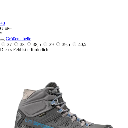
+0
Größe
*
Größentabelle
37
38
38,5
39
39,5
40,5
Dieses Feld ist erforderlich