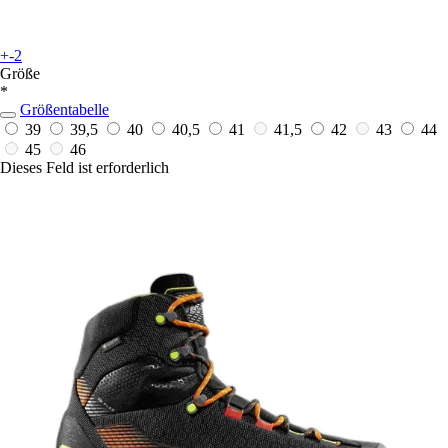
+-2
Größe
*
Größentabelle
39
39,5
40
40,5
41
41,5
42
43
44
45
46
Dieses Feld ist erforderlich