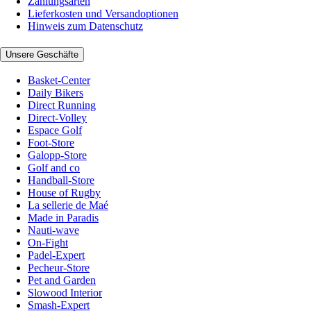
Zahlungsarten
Lieferkosten und Versandoptionen
Hinweis zum Datenschutz
Unsere Geschäfte
Basket-Center
Daily Bikers
Direct Running
Direct-Volley
Espace Golf
Foot-Store
Galopp-Store
Golf and co
Handball-Store
House of Rugby
La sellerie de Maé
Made in Paradis
Nauti-wave
On-Fight
Padel-Expert
Pecheur-Store
Pet and Garden
Slowood Interior
Smash-Expert