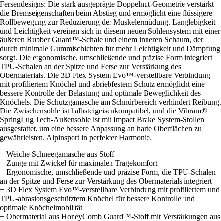
Fersendesigns: Die stark ausgeprägte Doppelnut-Geometrie verstärkt
die Bremseigenschaften beim Abstieg und ermöglicht eine flüssigere
Rollbewegung zur Reduzierung der Muskelermüdung. Langlebigkeit
und Leichtigkeit vereinen sich in diesem neuen Sohlensystem mit einer
äußeren Rubber Guard™-Schale und einem inneren Schaum, der
durch minimale Gummischichten für mehr Leichtigkeit und Dämpfung
sorgt. Die ergonomische, umschließende und präzise Form integriert
TPU-Schalen an der Spitze und Ferse zur Verstärkung des
Obermaterials. Die 3D Flex System Evo™-verstellbare Verbindung
mit profiliertem Knöchel und abriebfestem Schutz ermöglicht eine
bessere Kontrolle der Belastung und optimale Beweglichkeit des
Knöchels. Die Schutzgamasche am Schnürbereich verhindert Reibung.
Die Zwischensohle ist halbsteigeisenkompatibel, und die Vibram®
SpringLug Tech-Außensohle ist mit Impact Brake System-Stollen
ausgestattet, um eine bessere Anpassung an harte Oberflächen zu
gewährleisten. Alpinsport in perfekter Harmonie.
+ Weiche Schneegamasche aus Stoff
+ Zunge mit Zwickel für maximalen Tragekomfort
+ Ergonomische, umschließende und präzise Form, die TPU-Schalen
an der Spitze und Ferse zur Verstärkung des Obermaterials integriert
+ 3D Flex System Evo™-verstellbare Verbindung mit profiliertem und
TPU-abrasionsgeschütztem Knöchel für bessere Kontrolle und
optimale Knöchelmobilität
+ Obermaterial aus HoneyComb Guard™-Stoff mit Verstärkungen aus